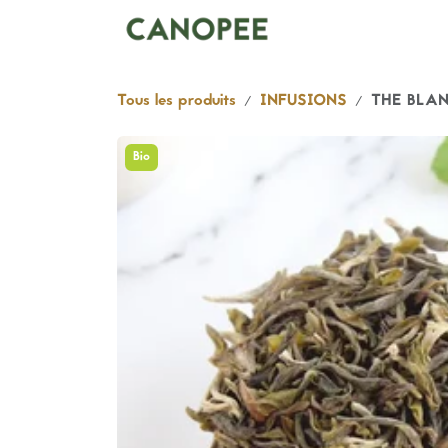
Se rendre au contenu
Boutique
Abonnem
Tous les produits
INFUSIONS
THE BLAN
Bio