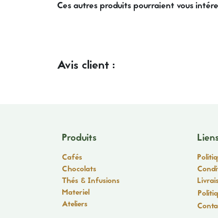
Ces autres produits pourraient vous intér
Avis client :
Produits
Liens
Cafés
Politi
Chocolats
Condi
Thés & Infusions
Livrai
Materiel
Politi
Ateliers
Conta