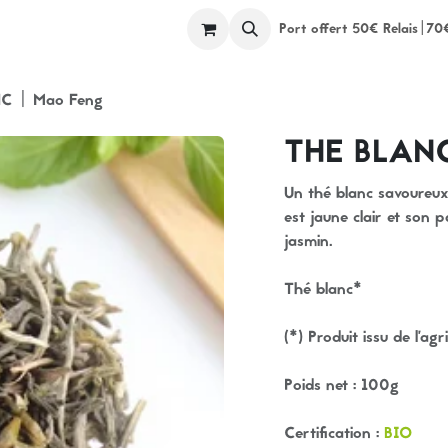
ents
Ateliers
Espace Pros
A propos
Port offert 50€ Relais|70
C | Mao Feng
THE BLANC
Un thé blanc savoureux
est jaune clair et son 
jasmin.
Thé blanc*
(*) Produit issu de l’agr
Poids net : 100g
Certification :
BIO