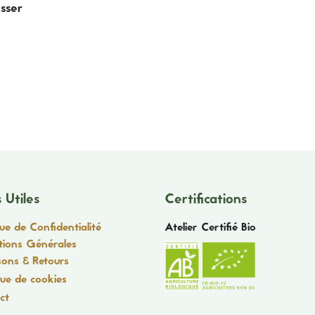
esser
 Utiles
Certifications
que de Confidentialité
Atelier Certifié Bio
tions Générales
sons & Retours
que de cookies
ct