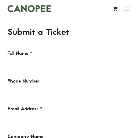
Se rendre au contenu
Submit a Ticket
Full Name
*
Phone Number
Email Address
*
Company Name