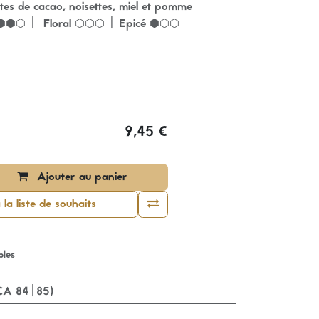
es de cacao, noisettes, miel et pomme
 ⬢⬢⬡ | Floral ⬡⬡⬡ | Epicé ⬢⬡⬡
9,45
€
Ajouter au panier
la liste de souhaits
bles
SCA 84|85)