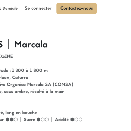
Se connecter
Contactez-nous
€ Domicile
| Marcala
IGINE
itude : 1 300 à 1 800 m
urbon, Caturra
ative Organica Marcala SA (COMSA)
e, sous ombre, récolté à la main
ibré, long en bouche
ur ⬢⬢⬡ | Sucre ⬢⬡⬡ | Acidité ⬢⬡⬡