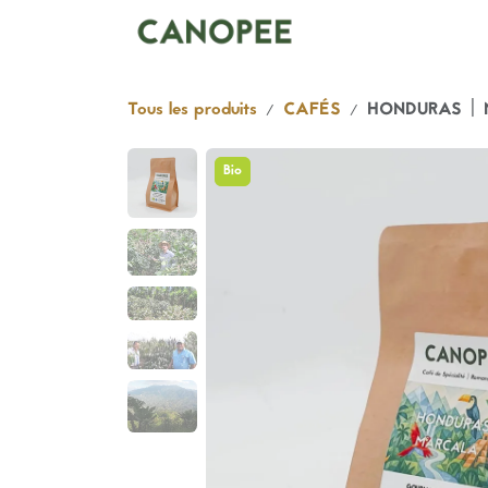
Se rendre au contenu
Boutique
Abonnem
Tous les produits
CAFÉS
HONDURAS | M
Bio
Bio