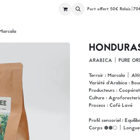
ents
Ateliers
Espace Pros
A propos
Port offert 50€ Relais|70
arcala
HONDURAS 
ARABICA | PURE OR
Terroir : Marcala | Alt
Variété d'Arabica : Bo
Producteurs : Coopér
Culture : Agroforesteri
Process : Café Lavé
Profil sensoriel : Equil
Corps ⬢⬢⬡ | Longue