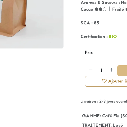
Aromes & Saveurs : Not
Cacao ⬢⬢⬡ | Fruité
SCA : 85
Certification :
BIO
Prix
Ajouter à 
Livraison :
2-3 jours ouvra
GAMME
:
Café Fin (
TRAITEMENT
:
Lavé