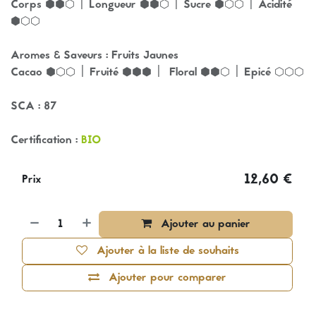
Corps ⬢⬢⬡ | Longueur ⬢⬢⬡ | Sucre ⬢⬡⬡ | Acidité
⬢⬡⬡
Aromes & Saveurs : Fruits Jaunes
Cacao ⬢⬡⬡ | Fruité ⬢⬢⬢ | Floral ⬢⬢⬡ | Epicé ⬡⬡⬡
SCA : 87
Certification :
BIO
12,60
€
Prix
Ajouter au panier
Ajouter à la liste de souhaits
Ajouter pour comparer