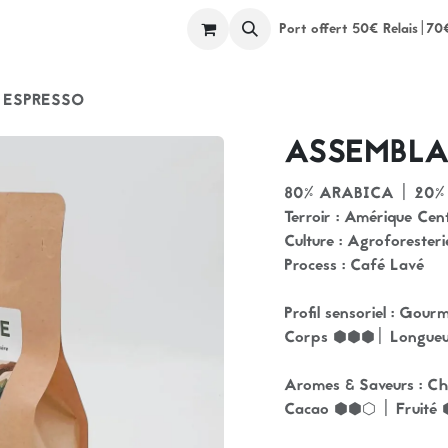
ents
Ateliers
Espace Pros
A propos
Port offert 50€ Relais|70
 ESPRESSO
ASSEMBLA
80% ARABICA | 20%
Terroir : Amérique Cen
Culture : Agroforesteri
Process : Café Lavé
Profil sensoriel : Gour
Corps ⬢⬢⬢| Longueu
Aromes & Saveurs : Cho
Cacao ⬢⬢⬡ | Fruité