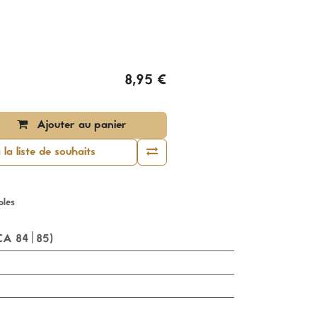
8,95
€
Ajouter au panier
la liste de souhaits
bles
SCA 84|85)