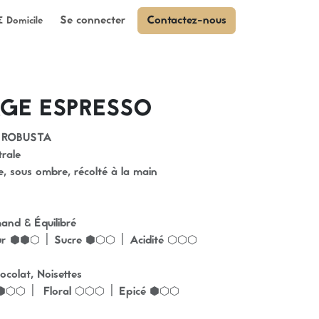
Se connecter
Contactez-nous
€ Domicile
GE ESPRESSO
 ROBUSTA
trale
e, sous ombre, récolté à la main
mand & Équilibré
r ⬢⬢⬡ | Sucre ⬢⬡⬡ | Acidité ⬡⬡⬡
colat, Noisettes
 ⬢⬡⬡ | Floral ⬡⬡⬡ | Epicé ⬢⬡⬡