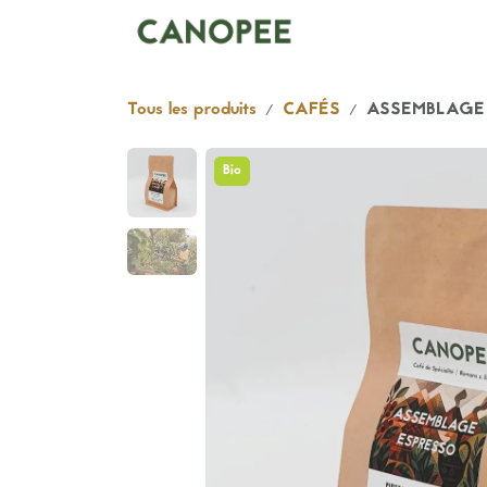
Se rendre au contenu
Boutique
Abonnem
Tous les produits
CAFÉS
ASSEMBLAGE
Bio
Bio